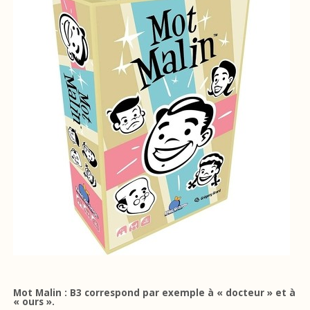
Mot Malin : B3 correspond par exemple à « docteur » et à
« ours ».