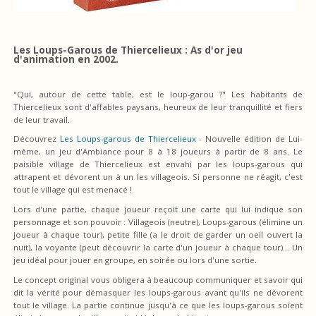
Les Loups-Garous de Thiercelieux : As d'or jeu
d'animation en 2002.
"Qui, autour de cette table, est le loup-garou ?" Les habitants de
Thiercelieux sont d'affables paysans, heureux de leur tranquillité et fiers
de leur travail.
Découvrez
Les Loups-garous de Thiercelieux
- Nouvelle édition de Lui-
même, un jeu d'Ambiance pour 8 à 18 joueurs à partir de 8 ans. Le
paisible village de Thiercelieux est envahi par les loups-garous qui
attrapent et dévorent un à un les villageois. Si personne ne réagit, c'est
tout le village qui est menacé !
Lors d'une partie, chaque joueur reçoit une carte qui lui indique son
personnage et son pouvoir : Villageois (neutre), Loups-garous (élimine un
joueur à chaque tour), petite fille (a le droit de garder un oeil ouvert la
nuit), la voyante (peut découvrir la carte d'un joueur à chaque tour)... Un
jeu idéal pour jouer en groupe, en soirée ou lors d'une sortie.
Le concept original vous obligera à beaucoup communiquer et savoir qui
dit la vérité pour démasquer les loups-garous avant qu'ils ne dévorent
tout le village. La partie continue jusqu'à ce que les loups-garous soient