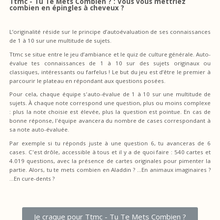
Ttmc - Tu Te Mets Combien ? : Vous vous mettriez
combien en épingles à cheveux ?
L’originalité réside sur le principe d’autoévaluation de ses connaissances
de 1 à 10 sur une multitude de sujets.
Ttmc se situe entre le jeu d’ambiance et le quiz de culture générale. Auto-
évalue tes connaissances de 1 à 10 sur des sujets originaux ou
classiques, intéressants ou farfelus ! Le but du jeu est d’être le premier à
parcourir le plateau en répondant aux questions posées.
Pour cela, chaque équipe s'auto-évalue de 1 à 10 sur une multitude de
sujets. À chaque note correspond une question, plus ou moins complexe
: plus la note choisie est élevée, plus la question est pointue. En cas de
bonne réponse, l'équipe avancera du nombre de cases correspondant à
sa note auto-évaluée.
Par exemple si tu réponds juste à une question 6, tu avanceras de 6
cases. C'est drôle, accessible à tous et il y a de quoi faire : 540 cartes et
4.019 questions, avec la présence de cartes originales pour pimenter la
partie. Alors, tu te mets combien en Aladdin ? …En animaux imaginaires ?
…En cure-dents ?
Je craque pour Ttmc - Tu Te Mets Combien ?