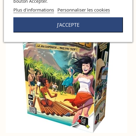
bouton Accepter.
Plus d'informations
Personnaliser les cookies
J'ACCEPTE