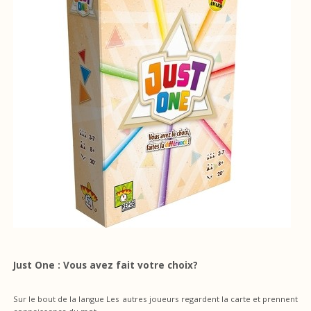
Just One : Vous avez fait votre choix?
Sur le bout de la langue Les autres joueurs regardent la carte et prennent