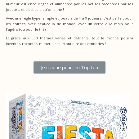
humeur est encouragée et alimentée par les bêtises racontées par les
joueurs, et c'est cela qu'on aime !
Avec une règle hyper simple et jouable de 4 à 9 joueurs, c'est parfait pour
les soirées avec beaucoup de monde, avec un verre à la main pour
l'apéro (ou pour le thé).
Et grâce aux 500 thèmes variés et délirants, tout le monde pourra
inventer, raconter, mimer... et surtout dire des c*nneries !
Je craque pour Jeu Top ten