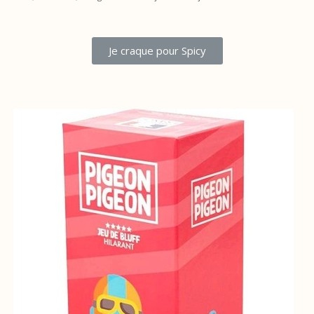
Je craque pour Spicy