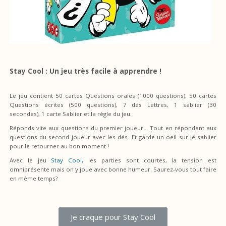
Stay Cool : Un jeu très facile à apprendre !
Le jeu contient 50 cartes Questions orales (1000 questions), 50 cartes
Questions écrites (500 questions), 7 dés Lettres, 1 sablier (30
secondes), 1 carte Sablier et la règle du jeu.
Réponds vite aux questions du premier joueur... Tout en répondant aux
questions du second joueur avec les dés. Et garde un oeil sur le sablier
pour le retourner au bon moment !
Avec le jeu
Stay Cool
, les parties sont courtes, la tension est
omniprésente mais on y joue avec bonne humeur. Saurez-vous tout faire
en même temps?
Je craque pour Stay Cool