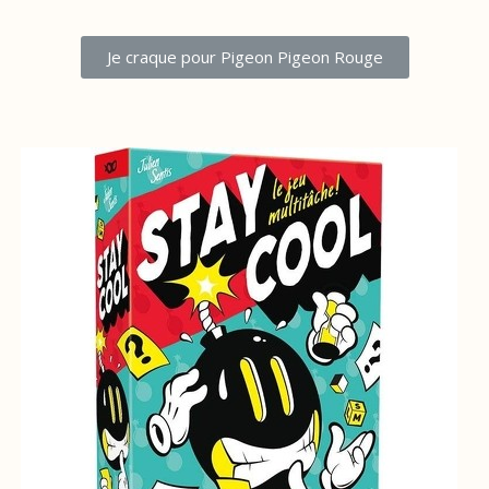
Je craque pour Pigeon Pigeon Rouge