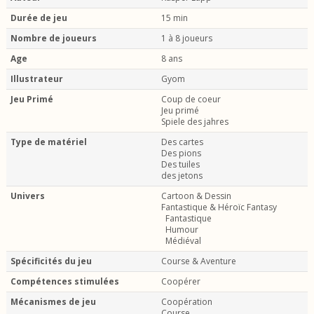
Durée de jeu
15 min
Nombre de joueurs
1 à 8 joueurs
Age
8 ans
Illustrateur
Gyom
Jeu Primé
Coup de coeur
Jeu primé
Spiele des jahres
Type de matériel
Des cartes
Des pions
Des tuiles
des jetons
Univers
Cartoon & Dessin
Fantastique & Héroïc Fantasy
Fantastique
Humour
Médiéval
Spécificités du jeu
Course & Aventure
Compétences stimulées
Coopérer
Mécanismes de jeu
Coopération
Course