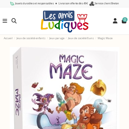
Jouets durables et responsables
★
Livraison offerte dès 49€
Service client Breton
0
Accueil
Jeux de société enfants
Jeux par age
Jeux de société 8 ans
Magic Maze