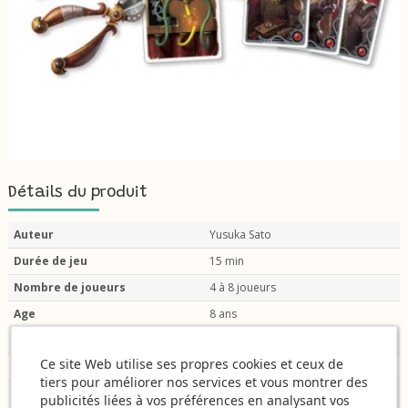
Détails du produit
Auteur
Yusuka Sato
Durée de jeu
15 min
Nombre de joueurs
4 à 8 joueurs
Age
8 ans
Illustrateur
Biboun
Ce site Web utilise ses propres cookies et ceux de
Jeu Primé
Coup de coeur
tiers pour améliorer nos services et vous montrer des
Type de matériel
Des cartes
publicités liées à vos préférences en analysant vos
Sans plateau