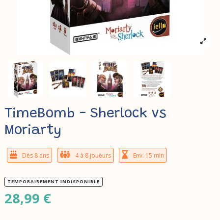
TimeBomb - Sherlock vs
Moriarty
Dès 8 ans
4 à 8 joueurs
Env. 15 min
TEMPORAIREMENT INDISPONIBLE
28,99 €