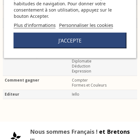
habitudes de navigation. Pour donner votre
Univers
Histoire
consentement à son utilisation, appuyez sur le
Victorien
bouton Accepter.
Spécificités du jeu
Enquête & Enigme
Plus d'informations
Personnaliser les cookies
Compétences stimulées
Communiquer
Rire
J'ACCEPTE
Réfléchir
S'affronter
Mécanismes de jeu
Bluff
Diplomatie
Déduction
Expression
Comment gagner
Compter
Formes et Couleurs
Editeur
Iello
Nous sommes Français !
et Bretons
...