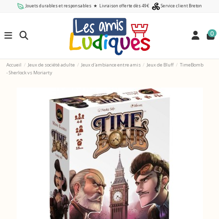
Jouets durables et responsables
★
Livraison offerte dès 49€
Service client Breton
0
Accueil
Jeux de société adulte
Jeux d'ambiance entre amis
Jeux de Bluff
TimeBomb
- Sherlock vs Moriarty