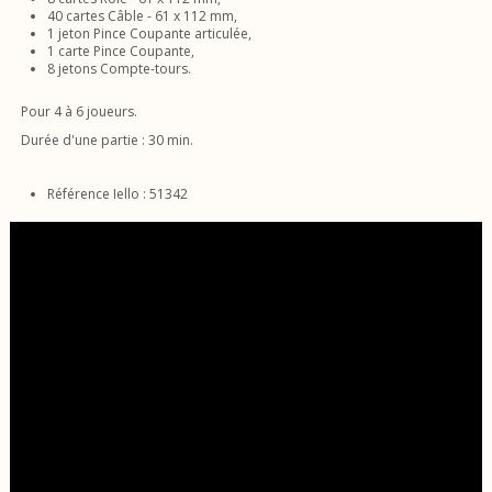
40 cartes Câble - 61 x 112 mm,
1 jeton Pince Coupante articulée,
1 carte Pince Coupante,
8 jetons Compte-tours.
Pour 4 à 6 joueurs.
Durée d'une partie : 30 min.
Référence Iello : 51342