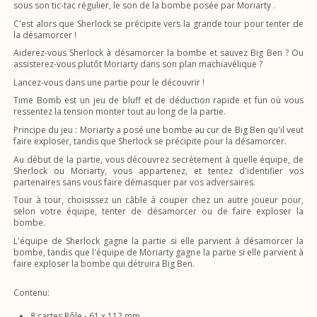
sous son tic-tac régulier, le son de la bombe posée par Moriarty .
C'est alors que Sherlock se précipite vers la grande tour pour tenter de
la désamorcer !
Aiderez-vous Sherlock à désamorcer la bombe et sauvez Big Ben ? Ou
assisterez-vous plutôt Moriarty dans son plan machiavélique ?
Lancez-vous dans une partie pour le découvrir !
Time Bomb est un jeu de bluff et de déduction rapide et fun où vous
ressentez la tension monter tout au long de la partie.
Principe du jeu : Moriarty a posé une bombe au cur de Big Ben qu'il veut
faire exploser, tandis que Sherlock se précipite pour la désamorcer.
Au début de la partie, vous découvrez secrètement à quelle équipe, de
Sherlock ou Moriarty, vous appartenez, et tentez d'identifier vos
partenaires sans vous faire démasquer par vos adversaires.
Tour à tour, choisissez un câble à couper chez un autre joueur pour,
selon votre équipe, tenter de désamorcer ou de faire exploser la
bombe.
L'équipe de Sherlock gagne la partie si elle parvient à désamorcer la
bombe, tandis que l'équipe de Moriarty gagne la partie si elle parvient à
faire exploser la bombe qui détruira Big Ben.
Contenu:
8 cartes Rôle - 61 x 112 mm,