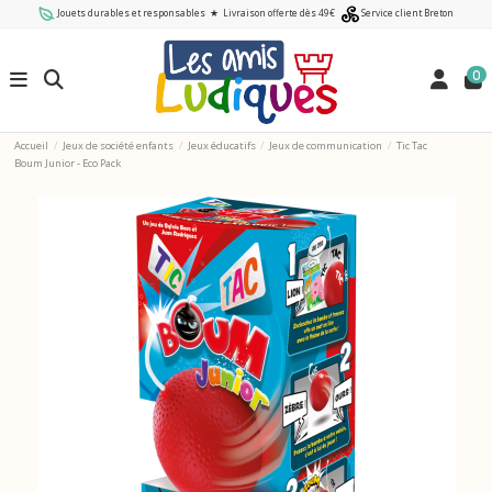
Jouets durables et responsables
★
Livraison offerte dès 49€
Service client Breton
0
Accueil
Jeux de société enfants
Jeux éducatifs
Jeux de communication
Tic Tac
Boum Junior - Eco Pack