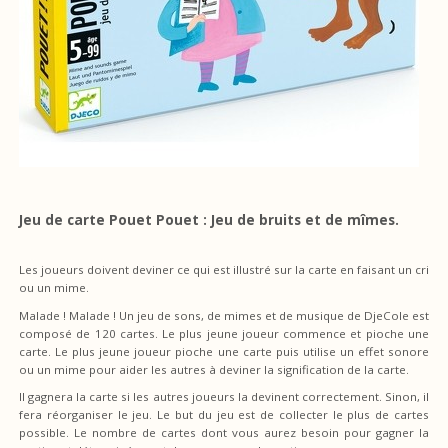
Jeu de carte Pouet Pouet : Jeu de bruits et de mîmes.
Les joueurs doivent deviner ce qui est illustré sur la carte en faisant un cri
ou un mime.
Malade ! Malade ! Un jeu de sons, de mimes et de musique de DjeCole est
composé de 120 cartes. Le plus jeune joueur commence et pioche une
carte. Le plus jeune joueur pioche une carte puis utilise un effet sonore
ou un mime pour aider les autres à deviner la signification de la carte.
Il gagnera la carte si les autres joueurs la devinent correctement. Sinon, il
fera réorganiser le jeu. Le but du jeu est de collecter le plus de cartes
possible. Le nombre de cartes dont vous aurez besoin pour gagner la