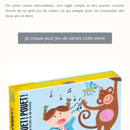
De jolies cartes silhouettées, une règle simple et des parties courtes
feront de ce petit jeu de cartes un jeu adapté pour les tout-petits dès
deux ans et demi.
Je craque pour Jeu de cartes Little mime