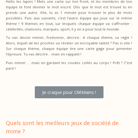
Hello les lapins ! Mets une carte sur ton front, et les membres de ton
équipe te font deviner le mot inscrit. Dès que le mot est trouvé tu en
prends une autre. Vite, tu as 1 minute pour trouver le plus de mots
possibles. Puis aux suivants, c’est l’autre équipe qui joue sur le même
thème ! 9 thèmes en tout, sur lesquels chaque équipe va s’affronter :
célébrités, chansons, marques, sport, il y en a pour tout le monde.
Tu vas devoir mimer, fredonner, décrire.. A chaque thème, sa règle !
Alors, lequel de tes proches va révéler un incroyable talent ? Pas si vite !
Sur chaque thème, chaque équipe tire une carte gage pour pimenter
l’épreuve. Tu vas décrire .. mais en rappant !
Puis mimer ... mais en gardant les coudes collés au corps ! Prêt ? C’est
parti !
Je craque pour OléMains !
Quels sont
les meilleurs jeux de société de
mime
?