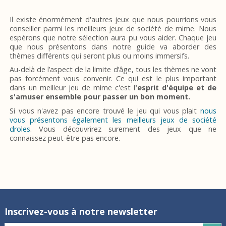
Il existe énormément d'autres jeux que nous pourrions vous
conseiller parmi les meilleurs jeux de société de mime. Nous
espérons que notre sélection aura pu vous aider. Chaque jeu
que nous présentons dans notre guide va aborder des
thèmes différents qui seront plus ou moins immersifs.
Au-delà de l’aspect de la limite d’âge, tous les thèmes ne vont
pas forcément vous convenir. Ce qui est le plus important
dans un meilleur jeu de mime c'est l
'esprit d'équipe et de
s'amuser ensemble pour passer un bon moment.
Si vous n'avez pas encore trouvé le jeu qui vous plait
nous
vous présentons également les meilleurs jeux de société
droles
. Vous découvrirez surement des jeux que ne
connaissez peut-être pas encore.
Inscrivez-vous à notre newsletter