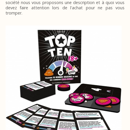
société nous vous proposons une description et à quoi vous
devez faire attention lors de l'achat pour ne pas vous
tromper.