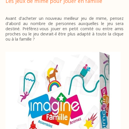
Les jeux de mime pour jouer en famille
Avant d'acheter un nouveau meilleur jeu de mime, pensez
d'abord au nombre de personnes auxquelles le jeu sera
destiné. Préférez-vous jouer en petit comité ou entre amis
proches ou le jeu devrait-il être plus adapté à toute la clique
ou à la famille ?