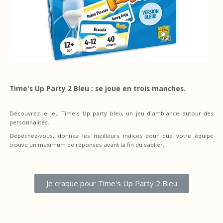
Time's Up Party 2 Bleu : se joue en trois manches.
Découvrez le jeu Time's Up party bleu, un jeu d'ambiance autour des
personnalités.
Dépêchez-vous, donnez les meilleurs indices pour que votre équipe
trouve un maximum de réponses avant la fin du sablier.
Je craque pour Time's Up Party 2 Bleu