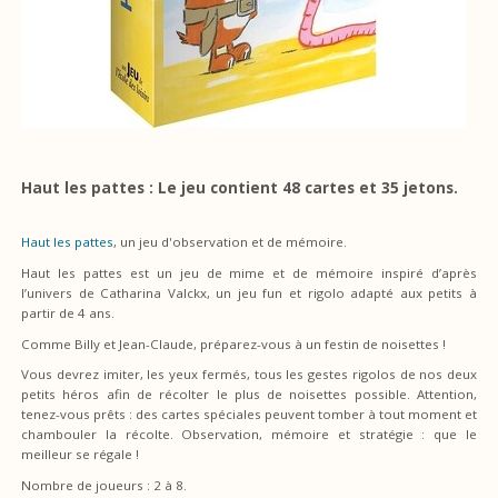
Haut les pattes : Le jeu contient 48 cartes et 35 jetons.
Haut les pattes
, un jeu d'observation et de mémoire.
Haut les pattes
est un jeu de mime et de mémoire inspiré d’après
l’univers de Catharina Valckx, un jeu fun et rigolo adapté aux petits à
partir de 4 ans.
Comme Billy et Jean-Claude, préparez-vous à un festin de noisettes !
Vous devrez imiter, les yeux fermés, tous les gestes rigolos de nos deux
petits héros afin de récolter le plus de noisettes possible. Attention,
tenez-vous prêts : des cartes spéciales peuvent tomber à tout moment et
chambouler la récolte. Observation, mémoire et stratégie : que le
meilleur se régale !
Nombre de joueurs : 2 à 8.