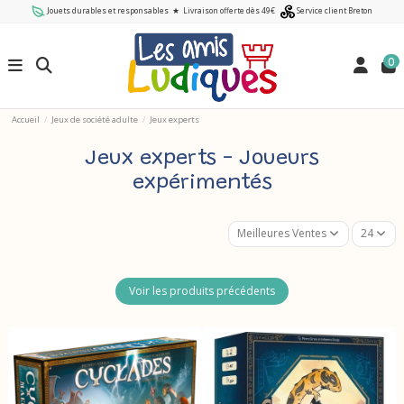
Jouets durables et responsables
★
Livraison offerte dès 49€
Service client Breton
0
Accueil
Jeux de société adulte
Jeux experts
Jeux experts - Joueurs
expérimentés
Meilleures Ventes
24
Voir les produits précédents