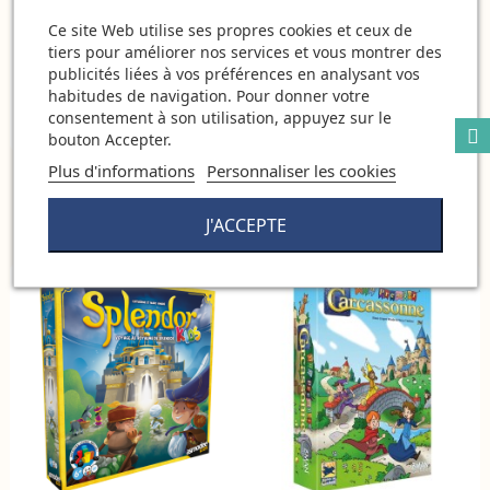
Ce site Web utilise ses propres cookies et ceux de
tiers pour améliorer nos services et vous montrer des
publicités liées à vos préférences en analysant vos
habitudes de navigation. Pour donner votre
consentement à son utilisation, appuyez sur le
bouton Accepter.
Plus d'informations
Personnaliser les cookies
Mes premiers jeux: Ma
Ludo Wood 4 jeux Éducatifs :
premiere peche - Des 2 ans -
Mémo, Loto, Pêche & Parcours
Haba
Djeco
J'ACCEPTE
22,40 €
23,99 €