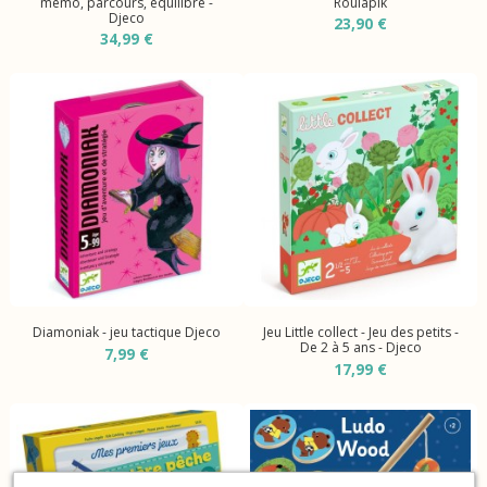
mémo, parcours, équilibre -
Roulapik
Djeco
23,90 €
34,99 €
Diamoniak - jeu tactique Djeco
Jeu Little collect - Jeu des petits -
De 2 à 5 ans - Djeco
7,99 €
17,99 €