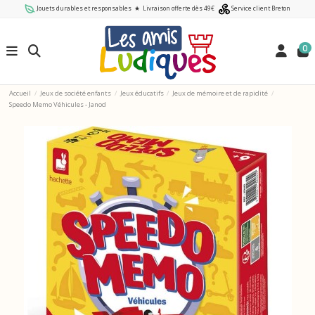
Jouets durables et responsables
★
Livraison offerte dès 49€
Service client Breton
0
Accueil
Jeux de société enfants
Jeux éducatifs
Jeux de mémoire et de rapidité
Speedo Memo Véhicules - Janod