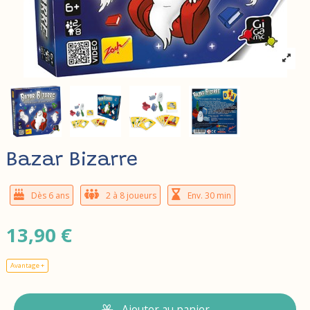
Bazar Bizarre
Dès 6 ans
2 à 8 joueurs
Env. 30 min
13,90 €
Avantage +
Ajouter au panier