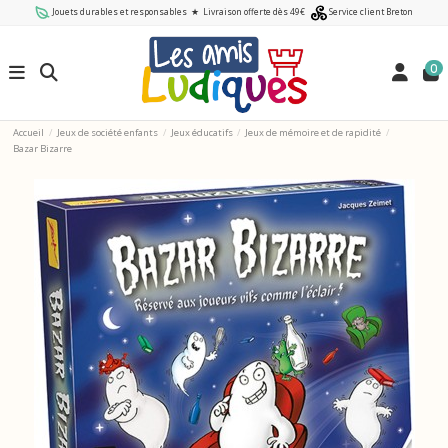
Jouets durables et responsables
★
Livraison offerte dès 49€
Service client Breton
0
Accueil
Jeux de société enfants
Jeux éducatifs
Jeux de mémoire et de rapidité
Bazar Bizarre