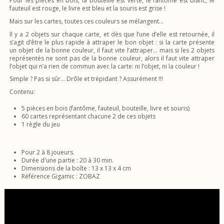
Pour les pièces en bois, la bouteille est verte, le fantôme est blanc, le
fauteuil est rouge, le livre est bleu et la souris est grise !
Mais sur les cartes, toutes ces couleurs se mélangent…
Il y a 2 objets sur chaque carte, et dès que l’une d’elle est retournée, il
s’agit d’être le plus rapide à attraper le bon objet : si la carte présente
un objet de la bonne couleur, il faut vite l’attraper... mais si les 2 objets
représentés ne sont pas de la bonne couleur, alors il faut vite attraper
l’objet qui n’a rien de commun avec la carte: ni l’objet, ni la couleur !
Simple ? Pas si sûr… Drôle et trépidant ? Assurément !!!
Contenu:
5 pièces en bois (fantôme, fauteuil, bouteille, livre et souris)
60 cartes représentant chacune 2 de ces objets
1 règle du jeu
Pour 2 à 8 joueurs.
Durée d'une partie : 20 à 30 min.
Dimensions de la boîte : 13 x 13 x 4 cm
Référence Gigamic : ZOBAZ