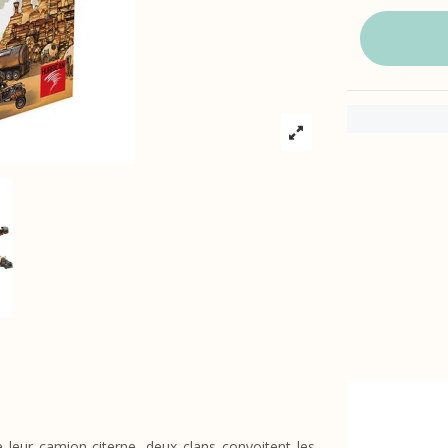
e leur camion-citerne, deux clans convoitent les