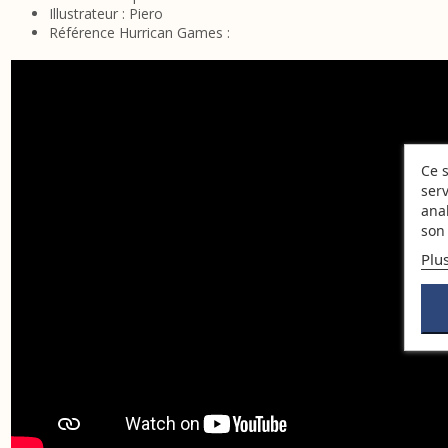
Illustrateur : Piero
Référence Hurrican Games :
Ce s
serv
ana
son 
Plu