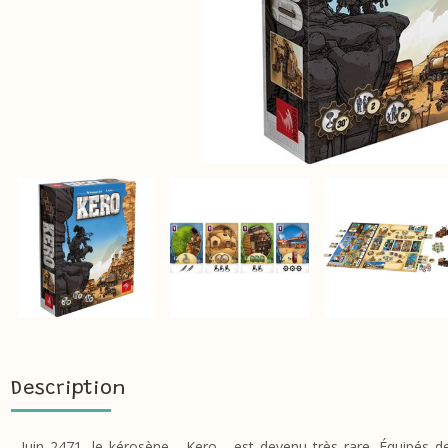
Description
Juin 2471, le kérosène - Kero - est devenu très rare. Équipés d