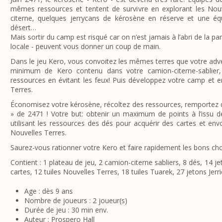
mêmes ressources et tentent de survivre en explorant les Nou
citerne, quelques jerrycans de kérosène en réserve et une équ
désert…
Mais sortir du camp est risqué car on n’est jamais à l’abri de la 
locale - peuvent vous donner un coup de main.
Dans le jeu Kero, vous convoitez les mêmes terres que votre advers
minimum de Kero contenu dans votre camion-citerne-sablier
ressources en évitant les feux! Puis développez votre camp et 
Terres.
Économisez votre kérosène, récoltez des ressources, remportez des
» de 2471 ! Votre but: obtenir un maximum de points à l’issu 
utilisant les ressources des dés pour acquérir des cartes et env
Nouvelles Terres.
Saurez-vous rationner votre Kero et faire rapidement les bons cho
Contient : 1 plateau de jeu, 2 camion-citerne sabliers, 8 dés, 14 j
cartes, 12 tuiles Nouvelles Terres, 18 tuiles Tuarek, 27 jetons Jerri
Age : dès 9 ans
Nombre de joueurs : 2 joueur(s)
Durée de jeu : 30 min env.
Auteur : Prospero Hall