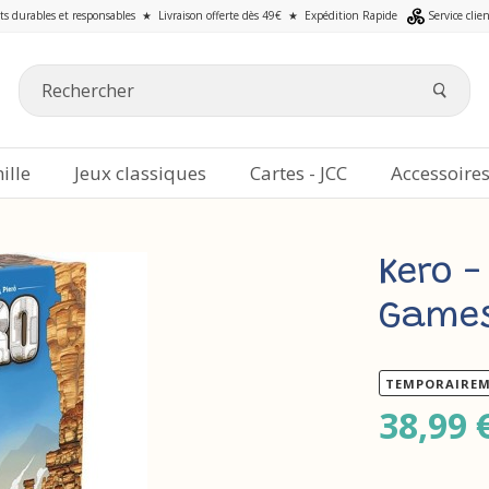
ts durables et responsables
★
Livraison offerte dès 49€
★
Expédition Rapide
Service clie
ille
Jeux classiques
Cartes - JCC
Accessoire
Kero -
Game
TEMPORAIREM
38,99 