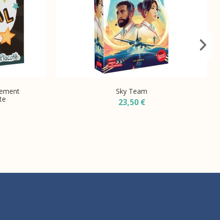
pement
Sky Team
te
23,50 €