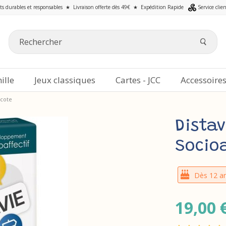
ts durables et responsables
★
Livraison offerte dès 49€
★
Expédition Rapide
Service clie
ille
Jeux classiques
Cartes - JCC
Accessoire
acote
Dista
Socioa
Dès 12 a
19,00 