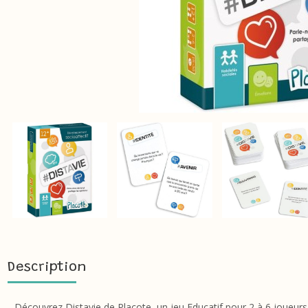
Description
Découvrez Distavie de Placote, un jeu Educatif pour 2 à 6 joueurs 