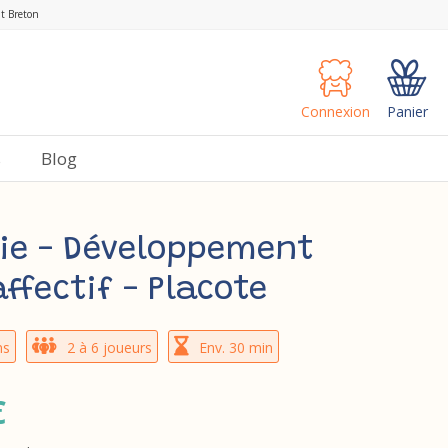
nt Breton
Connexion
Panier
s
Blog
vie - Développement
ffectif - Placote
ns
2 à 6 joueurs
Env. 30 min
€