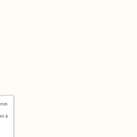
 nos
nt à