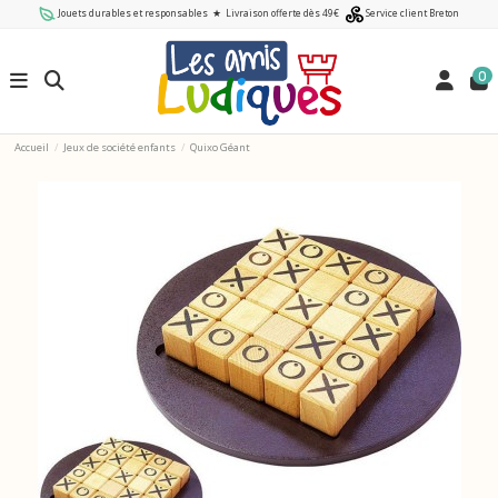
Jouets durables et responsables
★
Livraison offerte dès 49€
Service client Breton
0
Accueil
Jeux de société enfants
Quixo Géant