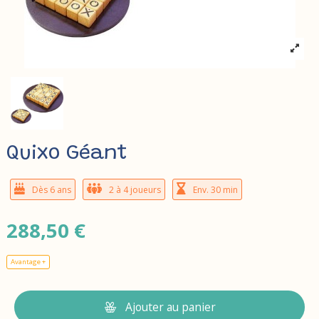
Quixo Géant
Dès 6 ans
2 à 4 joueurs
Env. 30 min
288,50 €
Avantage +
Ajouter au panier