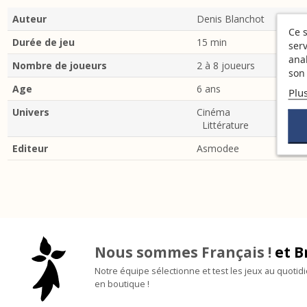
Auteur
Denis Blanchot
Ce s
Durée de jeu
15 min
serv
ana
Nombre de joueurs
2 à 8 joueurs
son 
Age
6 ans
Plu
Univers
Cinéma
Littérature
Editeur
Asmodee
Nous sommes Français !
et B
Notre équipe sélectionne et test les jeux au quotid
en boutique !