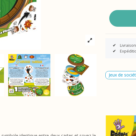
✔
Livraison
✔
Expéditio
Jeux de socié
 symbole identique entre deux cartes et soyez le