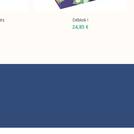
nts
Déblok !
24,85 €