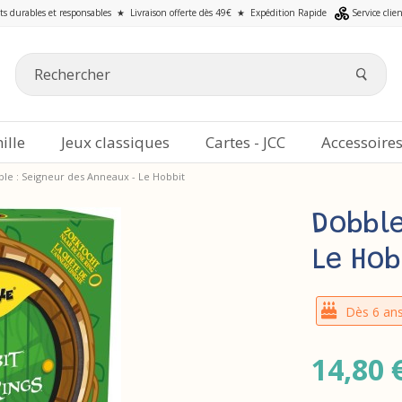
ts durables et responsables
★
Livraison offerte dès 49€
★
Expédition Rapide
Service clie
ille
Jeux classiques
Cartes - JCC
Accessoire
le : Seigneur des Anneaux - Le Hobbit
Dobble
Le Hob
Dès 6 an
14,80 