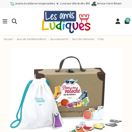
Jouets durables et responsables
★
Livraison offerte dès 49€
Service client Breton
0
Accueil
Jeux de société enfants
Jeux éducatifs
Jeux de mémoire
Vilac