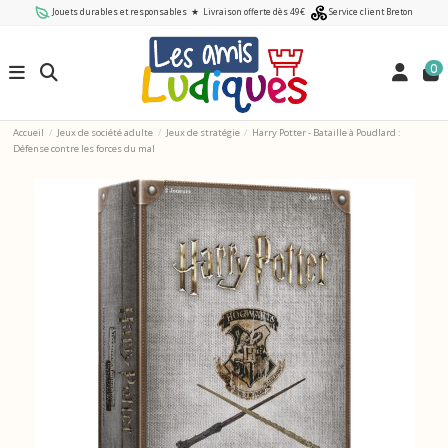
Jouets durables et responsables
★
Livraison offerte dès 49€
Service client Breton
0
Accueil
Jeux de société adulte
Jeux de stratégie
Harry Potter - Bataille à Poudlard :
Défense contre les forces du mal