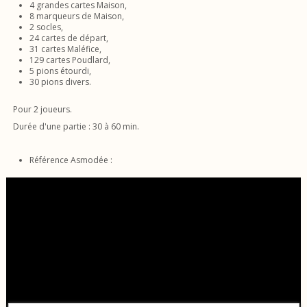
4 grandes cartes Maison,
8 marqueurs de Maison,
2 socles,
24 cartes de départ,
31 cartes Maléfice,
129 cartes Poudlard,
5 pions étourdi,
30 pions divers.
Pour 2 joueurs.
Durée d'une partie : 30 à 60 min.
Référence Asmodée :