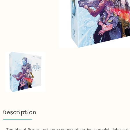
Description
The Hadal Project est un scénario et un jeu complet débutant l