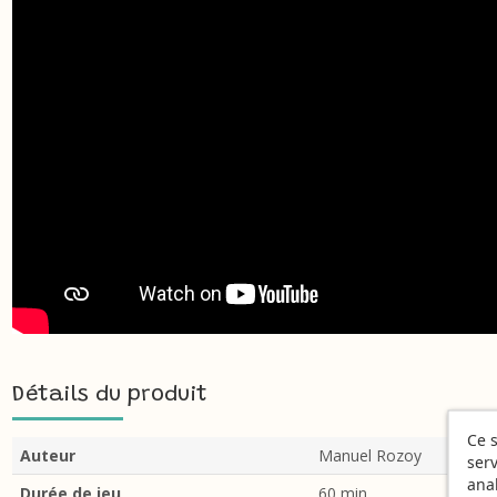
Détails du produit
Ce s
Auteur
Manuel Rozoy
serv
ana
Durée de jeu
60 min