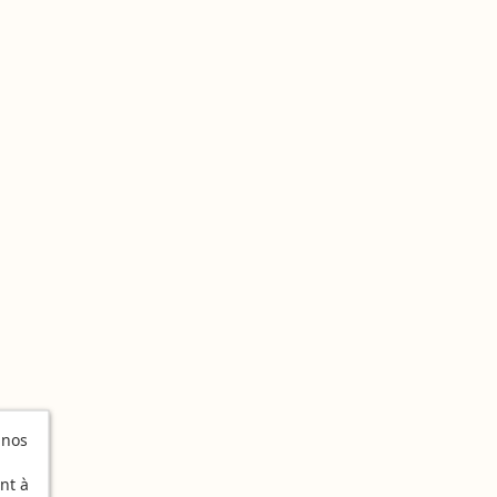
 nos
nt à