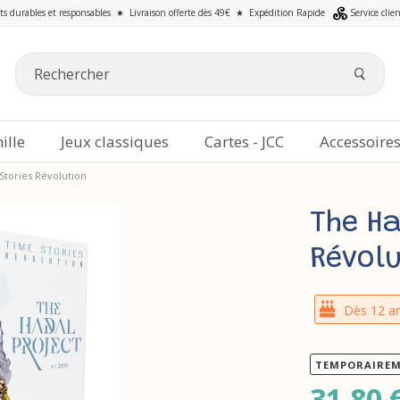
ts durables et responsables
★
Livraison offerte dès 49€
★
Expédition Rapide
Service clie
ille
Jeux classiques
Cartes - JCC
Accessoire
Stories Révolution
The Ha
Révol
Dès 12 a
TEMPORAIREM
31,80 