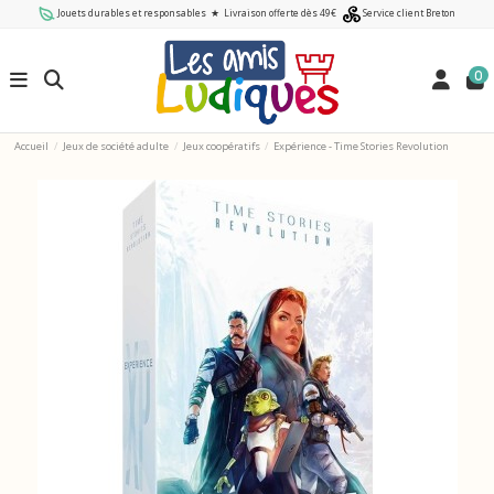
Jouets durables et responsables
★
Livraison offerte dès 49€
Service client Breton
0
Accueil
Jeux de société adulte
Jeux coopératifs
Expérience - Time Stories Revolution