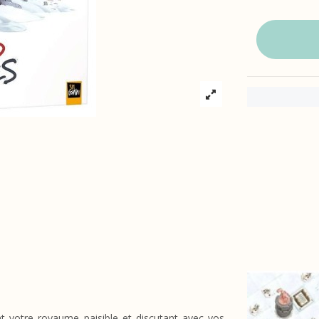
t votre royaume paisible et discutant avec vos