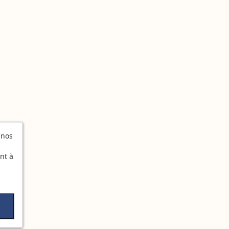
 nos
nt à