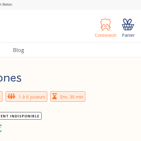
nt Breton
Connexion
Panier
s
Blog
ones
s
1 à 6 joueurs
Env. 30 min
ENT INDISPONIBLE
€