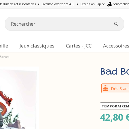
ts durables et responsables
★
Livraison offerte dès 49€
★
Expédition Rapide
Service clie
ille
Jeux classiques
Cartes - JCC
Accessoire
 Bones
Bad B
Dès 8 an
TEMPORAIREM
42,80 