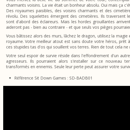
charmants voisins. La vie était un bonheur absolu. Oui mais ça c'ét
Des royaumes paisibles, des voisins charmants et des cimetiè
révolu. Des squelettes émergent des cimetières. Ils traversent 
sont d'abord des éclaireurs. Mais les hordes grouillantes arriv
aideront pas - bien au contraire - et que seuls vos pièges pourrai
Vous bâtissez alors des murs, lâchez le dragon, utilisez la magie 
royaume. Votre meilleur atout est sans doute votre héros, prêt à
ces stupides tas d'os qui souillent vos terres. Rien de tout cela ne
Votre seul espoir de survie réside dans l'effondrement d'un autre
agresseurs. Ils pourraient alors s'installer sur ce nouveau te
transformés en ennemis. Seule leur perte peut assurer votre survi
Référence Sit Down Games : SD-BADB01