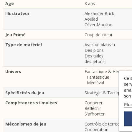
Age
8 ans
Illustrateur
Alexander Brick
Aoulad
Oliver Mootoo
Jeu Primé
Coup de coeur
Type de matériel
Avec un plateau
Des pions
Des tuiles
des jetons
Univers
Fantastique & Héroïc Fa
Fantastique
Ce s
Médiéval
serv
ana
Spécificités du jeu
Stratégie & Tactique
son 
Compétences stimulées
Coopérer
Plu
Réfléchir
S'affronter
Mécanismes de jeu
Contrôle de territoire
Coopération