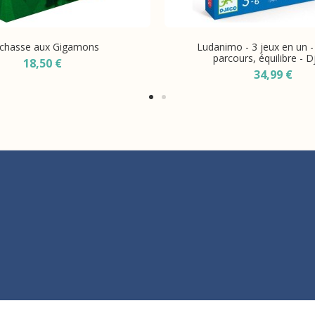
 chasse aux Gigamons
Ludanimo - 3 jeux en un 
parcours, équilibre - 
18,50 €
34,99 €