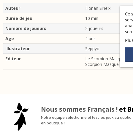
Auteur
Florian Sirieix
Ce s
Durée de jeu
10 min
serv
ana
Nombre de joueurs
2 joueurs
son 
Age
4 ans
Plu
Illustrateur
Seppyo
Editeur
Le Scorpion Masqué
Scorpion Masqué
Nous sommes Français !
et B
Notre équipe sélectionne et test les jeux au quotid
en boutique !