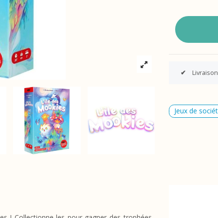
✔
Livraison
Jeux de socié
ies ! Collectionne les pour gagner des trophées,