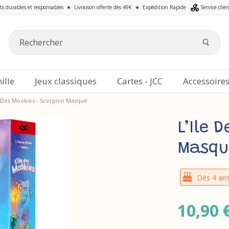
ts durables et responsables
★
Livraison offerte dès 49€
★
Expédition Rapide
Service clie
ille
Jeux classiques
Cartes - JCC
Accessoire
e Des Mookies - Scorpion Masqué
L’Ile 
Masqu
Dès 4 an
10,90 