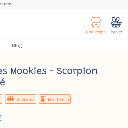
nt Breton
Connexion
Panier
s
Blog
Des Mookies - Scorpion
é
s
2 joueurs
Env. 10 min
€