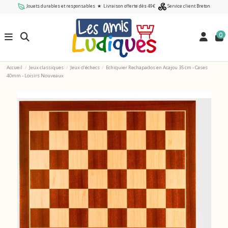
Jouets durables et responsables
★
Livraison offerte dès 49€
Service client Breton
0
Accueil
Jeux classiques
Jeux d'échecs
Echiquier Rechapados en Acajou 35 cm - Cases
40mm - Loisirs Nouveaux