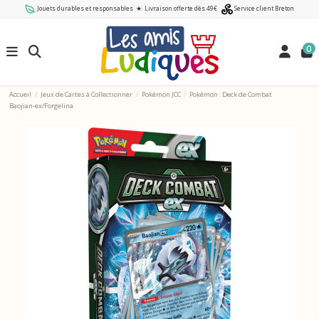
Jouets durables et responsables
★
Livraison offerte dès 49€
Service client Breton
0
Accueil
Jeux de Cartes à Collectionner
Pokémon JCC
Pokémon : Deck de Combat
Baojian-ex/Forgelina