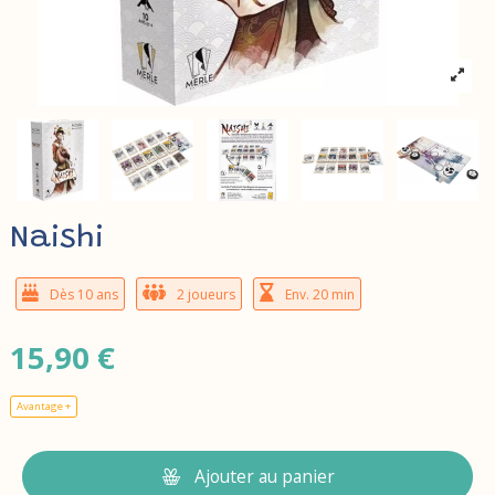
Naishi
Dès 10 ans
2 joueurs
Env. 20 min
15,90 €
Avantage +
Ajouter au panier