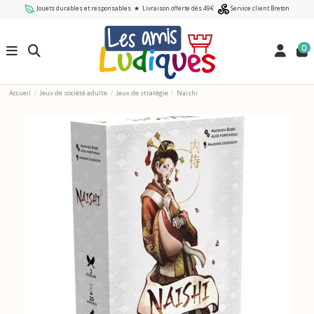
Jouets durables et responsables
★
Livraison offerte dès 49€
Service client Breton
0
Accueil
Jeux de société adulte
Jeux de stratégie
Naishi