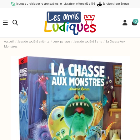
Jouets durables et responsables
★
Livraison offerte dès 49€
Service client Breton
0
Accueil
Jeux de société enfants
Jeux par age
Jeux de société 3 ans
La Chasse Aux
Monstres