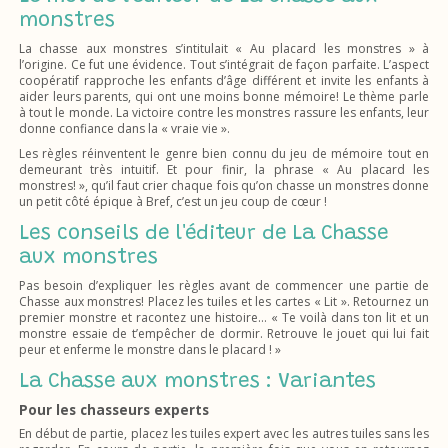
monstres
La chasse aux monstres s’intitulait « Au placard les monstres » à
l’origine. Ce fut une évidence. Tout s’intégrait de façon parfaite. L’aspect
coopératif rapproche les enfants d’âge différent et invite les enfants à
aider leurs parents, qui ont une moins bonne mémoire! Le thème parle
à tout le monde. La victoire contre les monstres rassure les enfants, leur
donne confiance dans la « vraie vie ».
Les règles réinventent le genre bien connu du jeu de mémoire tout en
demeurant très intuitif. Et pour finir, la phrase « Au placard les
monstres! », qu’il faut crier chaque fois qu’on chasse un monstres donne
un petit côté épique à Bref, c’est un jeu coup de cœur !
Les conseils de l'éditeur de La Chasse
aux monstres
Pas besoin d’expliquer les règles avant de commencer une partie de
Chasse aux monstres! Placez les tuiles et les cartes « Lit ». Retournez un
premier monstre et racontez une histoire… « Te voilà dans ton lit et un
monstre essaie de t’empêcher de dormir. Retrouve le jouet qui lui fait
peur et enferme le monstre dans le placard ! »
La Chasse aux monstres : Variantes
Pour les chasseurs experts
En début de partie, placez les tuiles expert avec les autres tuiles sans les