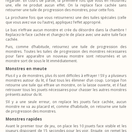
regarder. En cours de partie, la première fois que vous en retournez
une, elle ne produit aucun effet. On la replace face cachée sans
retourner une tuile de progression des monstres, pour cette fois.
La prochaine fois que vous retournerez une des tuiles spéciales (celle
que vous avez vue ou l’autre), appliquez l’effet approprié.
Le bas n’effraie aucun monstre et crée du désordre dans la chambre !
Replacez-le face cachée et changez-le de place avec une autre tuile face
cachée.
Puis, comme d’habitude, retournez une tuile de progression des
monstres. Toutes les tuiles de progression des monstres nécessaires
pour faire apparaître un nouveau monstre sont retournées et un
monstre sort de sous le lit immédiatement.
Monstres en meute
Plus il y a de monstres, plus ils sont difficiles à effrayer ! S’il y a plusieurs
monstres autour du lit, il faut tous les éliminer d’un coup. Lorsque l’on
retourne une tuile qui effraie un monstre, on la laisse ouverte, et il faut
retrouver tous les jouets nécessaires pour chasser les autres monstres
présents autour du lit.
S’il y a une seule erreur, on replace les jouets face cachée, aucun
monstre ne va au placard et, comme d’habitude, on retourne une tuile
de progression des monstres.
Monstres rapides
Avant le premier tour de jeu, on place les 10 jouets face visible et les
joueurs disposent de 15 secondes pour les voir. Ensuite, on remet les