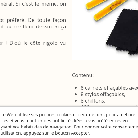
éral. Si c'est le même, on
t préféré. De toute façon
t au meilleur dessin. Si ça
er ! D'où le côté rigolo vu
Contenu:
8 carnets effaçables ave
8 stylos effaçables,
8 chiffons,
100 cartes recto-verso 
1 sablier de 60 seconde
ite Web utilise ses propres cookies et ceux de tiers pour améliorer
1 dé,
ices et vous montrer des publicités liées à vos préférences en
règle du jeu.
lysant vos habitudes de navigation. Pour donner votre consenteme
utilisation, appuyez sur le bouton Accepter.