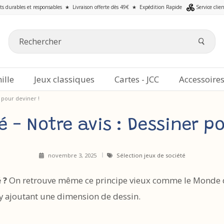
ts durables et responsables
★
Livraison offerte dès 49€
★
Expédition Rapide
Service clie
ille
Jeux classiques
Cartes - JCC
Accessoire
r pour deviner !
é - Notre avis : Dessiner po
novembre 3, 2025
Sélection jeux de société
é ?
On retrouve même ce principe vieux comme le Monde dan
n y ajoutant une dimension de dessin.