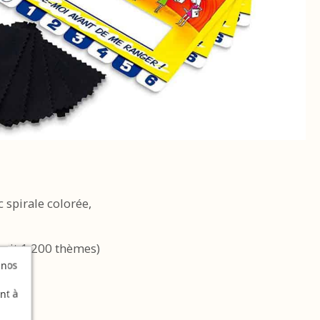
c spirale colorée,
(soit 1 200 thèmes)
s,
 nos
nt à