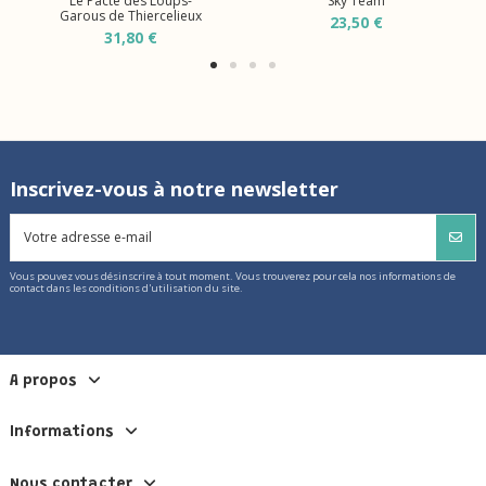
Le Pacte des Loups-
Sky Team
Garous de Thiercelieux
23,50 €
31,80 €
Inscrivez-vous à notre newsletter
Vous pouvez vous désinscrire à tout moment. Vous trouverez pour cela nos informations de
contact dans les conditions d'utilisation du site.
A propos
Informations
Nous contacter