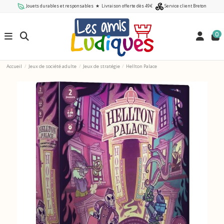
Jouets durables et responsables
★
Livraison offerte dès 49€
Service client Breton
0
Accueil
Jeux de société adulte
Jeux de stratégie
Hellton Palace