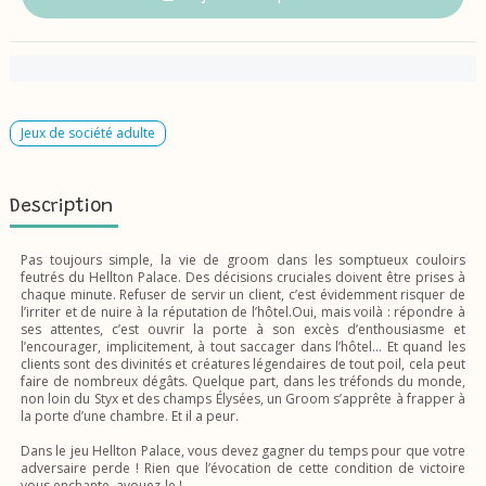
Jeux de société adulte
Description
Pas toujours simple, la vie de groom dans les somptueux couloirs
feutrés du Hellton Palace. Des décisions cruciales doivent être prises à
chaque minute. Refuser de servir un client, c’est évidemment risquer de
l’irriter et de nuire à la réputation de l’hôtel.Oui, mais voilà : répondre à
ses attentes, c’est ouvrir la porte à son excès d’enthousiasme et
l’encourager, implicitement, à tout saccager dans l’hôtel… Et quand les
clients sont des divinités et créatures légendaires de tout poil, cela peut
faire de nombreux dégâts. Quelque part, dans les tréfonds du monde,
non loin du Styx et des champs Élysées, un Groom s’apprête à frapper à
la porte d’une chambre. Et il a peur.
Dans le jeu Hellton Palace, vous devez gagner du temps pour que votre
adversaire perde ! Rien que l’évocation de cette condition de victoire
vous enchante, avouez-le !