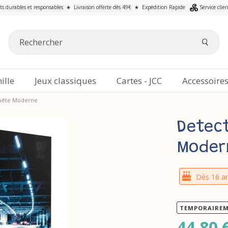
ts durables et responsables
★
Livraison offerte dès 49€
★
Expédition Rapide
Service clie
ille
Jeux classiques
Cartes - JCC
Accessoire
quête Moderne
Detect
Moder
Dès 16 a
TEMPORAIREM
44,80 