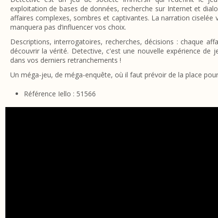
exploitation de bases de données, recherche sur Internet et dia
affaires complexes, sombres et captivantes. La narration ciselée
manquera pas d’influencer vos choix.
Descriptions, interrogatoires, recherches, décisions : chaque affa
découvrir la vérité. Detective, c'est une nouvelle expérience de 
dans vos derniers retranchements !
Un méga-jeu, de méga-enquête, où il faut prévoir de la place pour 
Référence Iello : 51566