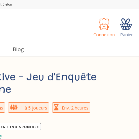
nt Breton
Connexion
Panier
s
Blog
ive - Jeu d'Enquête
ne
ns
1 à 5 joueurs
Env. 2 heures
ENT INDISPONIBLE
€