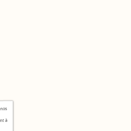
 nos
nt à