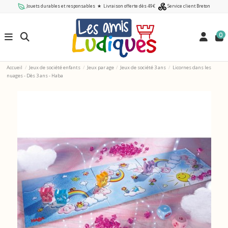
Jouets durables et responsables
★
Livraison offerte dès 49€
Service client Breton
0
Accueil
Jeux de société enfants
Jeux par age
Jeux de société 3 ans
Licornes dans les
nuages - Dès 3 ans - Haba