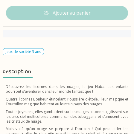
Ajouter au panier
Jeux de société 3 ans
Description
Découvrez les licornes dans les nuages, le jeu Haba. Les enfants
pourront s'aventurer dans leur monde fantastique !
Quatre licornes Bonheur étincelant, Poussière d’étoile, Fleur magique et
Tourbillon magique habitent au lointain pays des nuages.
Toutes joyeuses, elles gambadent sur les nuages cotonneux, glissent sur
les arcs-ciel multicolores comme sur des toboggans et s’amusent avec
les cristaux de nuage.
Mais voilà qu’un orage se prépare à l’horizon ! Qui peut aider les
licornes à aller le plus vite possible vers le soleil et à ramasser en