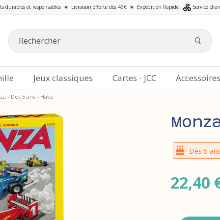
ts durables et responsables
★
Livraison offerte dès 49€
★
Expédition Rapide
Service clie
ille
Jeux classiques
Cartes - JCC
Accessoire
a - Des 5 ans - Haba
Monza
Dès 5 an
22,40 