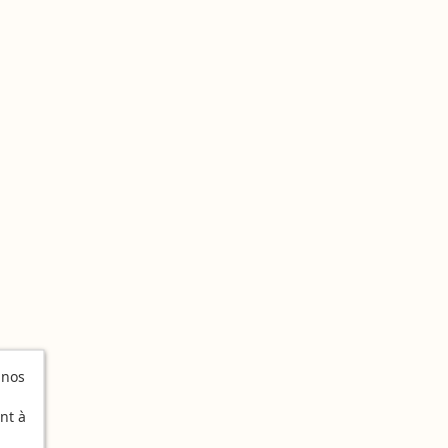
 nos
nt à