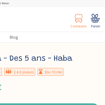
nt Breton
Connexion
Panier
s
Blog
 - Des 5 ans - Haba
s
2 à 6 joueurs
Env. 15 min
€