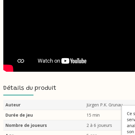
Détails du produit
Auteur
Jürgen P.K. Grunau
Ce s
Durée de jeu
15 min
serv
Nombre de joueurs
2 à 6 joueurs
ana
son 