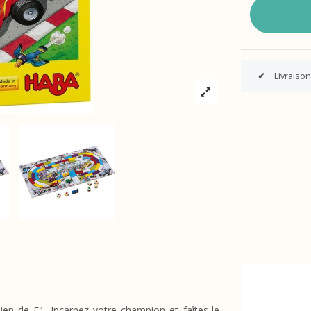
✔
Livraison
lien de F1. Incarnez votre champion et faîtes-le