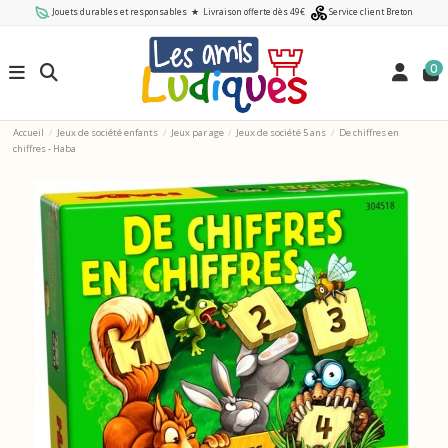
Jouets durables et responsables
★
Livraison offerte dès 49€
Service client Breton
0
Accueil
Jeux de société enfants
Jeux par age
Jeux de société 5 ans
De chiffres en
chiffres - Haba