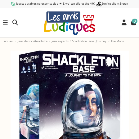
Jouets durables et responsables
★
Livraison offerte dès 49€
Service client Breton
0
Accueil
Jeux de société adulte
Jeux experts
Shackleton Base : Journey To The Moon