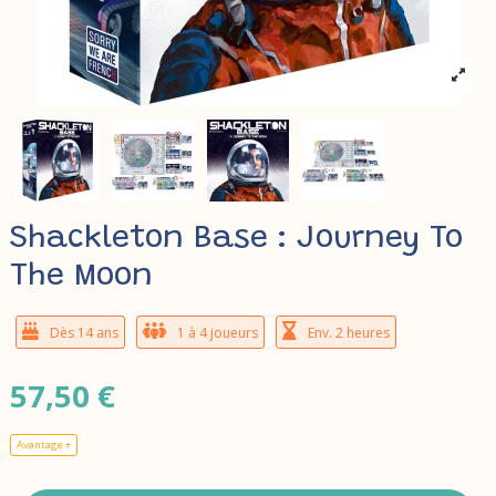
Shackleton Base : Journey To
The Moon
Dès 14 ans
1 à 4 joueurs
Env. 2 heures
57,50 €
Avantage +