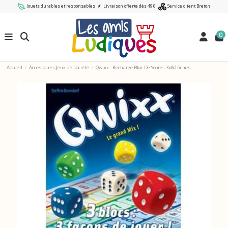
Jouets durables et responsables
★
Livraison offerte dès 49€
Service client Breton
0
Accueil
Accessoires Jeux de société
Qwixx - Recharge Bloc De Score - 3x80 fiches