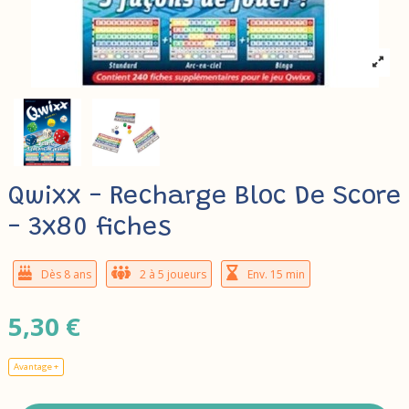
Qwixx - Recharge Bloc De Score
- 3x80 fiches
Dès 8 ans
2 à 5 joueurs
Env. 15 min
5,30 €
Avantage +