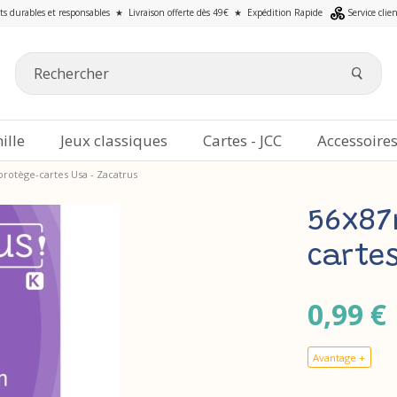
ts durables et responsables
★
Livraison offerte dès 49€
★
Expédition Rapide
Service clie
ille
Jeux classiques
Cartes - JCC
Accessoire
rotège-cartes Usa - Zacatrus
56x87
cartes
0,99 €
Avantage +