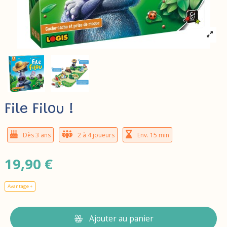
File Filou !
Dès 3 ans
2 à 4 joueurs
Env. 15 min
19,90 €
Avantage +
Ajouter au panier