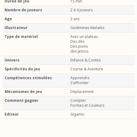
Durée de jeu
15 min
Nombre de joueurs
2 à 4 joueurs
Age
3 ans
Illustrateur
Gediminas Akelaitis
Type de matériel
Avec un plateau
Des dès
Des pions
des jetons
Univers
Enfance & Contes
Spécificités du jeu
Course & Aventure
Compétences stimulées
Apprendre
S'affronter
Mécanismes de jeu
Déplacement
Comment gagner
Compter
Formes et Couleurs
Editeur
Gigamic