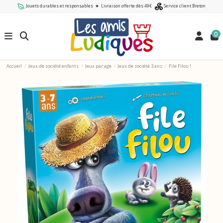
Jouets durables et responsables
★
Livraison offerte dès 49€
Service client Breton
0
Accueil
Jeux de société enfants
Jeux par age
Jeux de société 3 ans
File Filou !