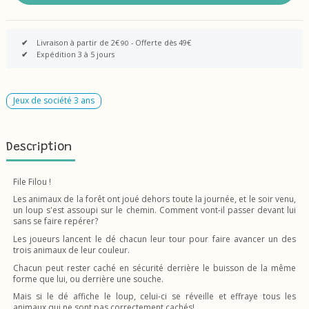
✔
Livraison à partir de 2€
- Offerte dès 49€
90
✔
Expédition 3 à 5 jours
Jeux de société 3 ans
Description
File Filou !
Les animaux de la forêt ont joué dehors toute la journée, et le soir venu,
un loup s'est assoupi sur le chemin. Comment vont-il passer devant lui
sans se faire repérer?
Les joueurs lancent le dé chacun leur tour pour faire avancer un des
trois animaux de leur couleur.
Chacun peut rester caché en sécurité derrière le buisson de la même
forme que lui, ou derrière une souche.
Mais si le dé affiche le loup, celui-ci se réveille et effraye tous les
animaux qui ne sont pas correctement cachés!