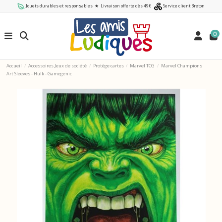
Jouets durables et responsables
★
Livraison offerte dès 49€
Service client Breton
0
Accueil
Accessoires Jeux de société
Protège cartes
Marvel TCG
Marvel Champions
Art Sleeves - Hulk - Gamegenic