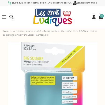
Jouets durables et responsables
★
Livraison offerte dès 49€
Service client Breton
0
Accueil
Accessoires Jeux de société
Protège cartes
Cartes Carrées
82x82mm - Lot de
50 protège-cartes Prime Carrés - Gamegenic