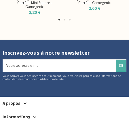
Carrés - Mini Square -
Carrés - Gamegenic
Gamegenic
2,60 €
2,20 €
Inscrivez-vous à notre newsletter
Vous pouvez vous désinscrire à tout moment. Vous trouverez pour cela nos informations de
contact dans les conditions d'utilisation du site.
A propos
Informations