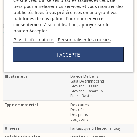
tiers pour améliorer nos services et vous montrer des
publicités liées à vos préférences en analysant vos
habitudes de navigation. Pour donner votre
consentement à son utilisation, appuyez sur le
Détails du produit
bouton Accepter.
Plus d'informations
Personnaliser les cookies
Auteur
Luca Vincitore
Durée de jeu
60 min
J'ACCEPTE
Nombre de joueurs
1 à 4 joueurs
Age
14 ans
Illustrateur
Davide De Bellis
Gaia Degl'innocenti
Giovanni Lazzari
Giovanni Panarello
Pietro Bastas
Type de matériel
Des cartes
Des dès
Des pions
des jetons
Univers
Fantastique & Héroïc Fantasy