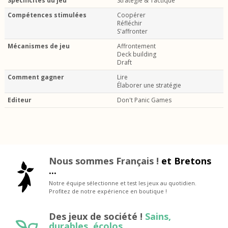
Spécificités du jeu
Stratégie & Tactique
Compétences stimulées
Coopérer
Réfléchir
S'affronter
Mécanismes de jeu
Affrontement
Deck building
Draft
Comment gagner
Lire
Élaborer une stratégie
Editeur
Don't Panic Games
Nous sommes Français !
et Bretons
...
Notre équipe sélectionne et test les jeux au quotidien.
Profitez de notre expérience en boutique !
Des jeux de société !
Sains,
durables, écolos