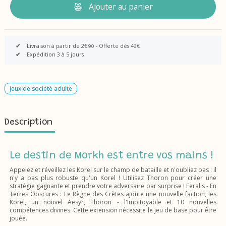
Ajouter au panier
✔
Livraison à partir de 2€
- Offerte dès 49€
90
✔
Expédition 3 à 5 jours
Jeux de société adulte
Description
Le destin de Morkh est entre vos mains !
Appelez et réveillez les Korel sur le champ de bataille et n'oubliez pas : il
n'y a pas plus robuste qu'un Korel ! Utilisez Thoron pour créer une
stratégie gagnante et prendre votre adversaire par surprise ! Feralis - En
Terres Obscures : Le Règne des Crètes ajoute une nouvelle faction, les
Korel, un nouvel Aesyr, Thoron - l'Impitoyable et 10 nouvelles
compétences divines. Cette extension nécessite le jeu de base pour être
jouée.