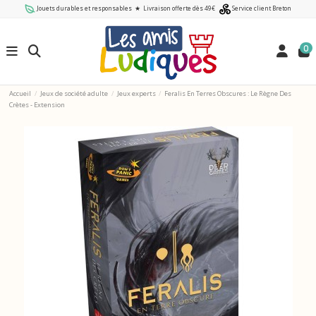
Jouets durables et responsables
★
Livraison offerte dès 49€
Service client Breton
0
Accueil
Jeux de société adulte
Jeux experts
Feralis En Terres Obscures : Le Règne Des
Crètes - Extension