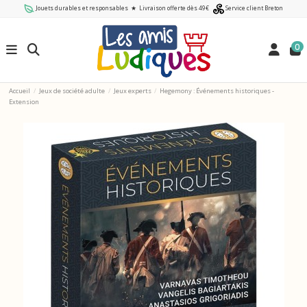
Jouets durables et responsables
★
Livraison offerte dès 49€
Service client Breton
0
Accueil
Jeux de société adulte
Jeux experts
Hegemony : Événements historiques -
Extension