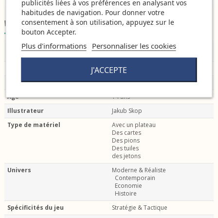
publicités liées à vos préférences en analysant vos
habitudes de navigation. Pour donner votre
consentement à son utilisation, appuyez sur le
Détails du produit
bouton Accepter.
Plus d'informations
Personnaliser les cookies
Auteur
Vangelis Bagiartakis
Varnavas Timotheou
Durée de jeu
60 min
J'ACCEPTE
Nombre de joueurs
2 à 4 joueurs
Age
14 ans
Illustrateur
Jakub Skop
Type de matériel
Avec un plateau
Des cartes
Des pions
Des tuiles
des jetons
Univers
Moderne & Réaliste
Contemporain
Economie
Histoire
Spécificités du jeu
Stratégie & Tactique