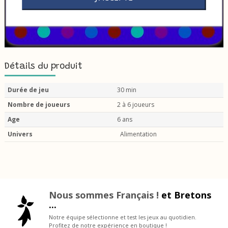
Détails du produit
Durée de jeu
30 min
Nombre de joueurs
2 à 6 joueurs
Age
6 ans
Univers
Alimentation
Nous sommes Français !
et Bretons
...
Notre équipe sélectionne et test les jeux au quotidien.
Profitez de notre expérience en boutique !