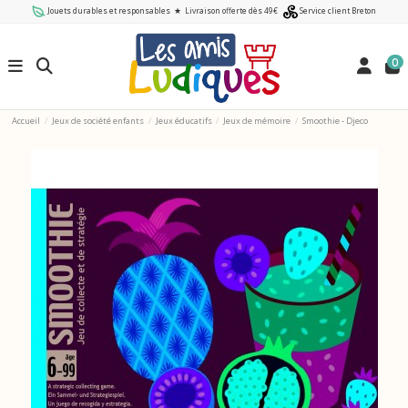
Jouets durables et responsables
★
Livraison offerte dès 49€
Service client Breton
0
Accueil
Jeux de société enfants
Jeux éducatifs
Jeux de mémoire
Smoothie - Djeco