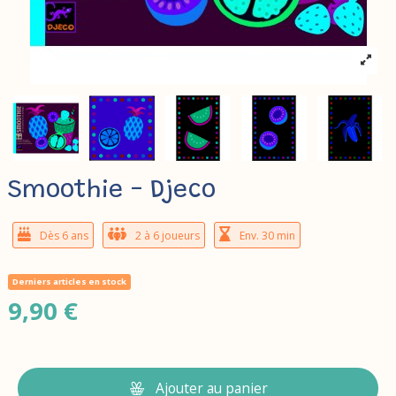
Smoothie - Djeco
Dès 6 ans
2 à 6 joueurs
Env. 30 min
Derniers articles en stock
9,90 €
Ajouter au panier