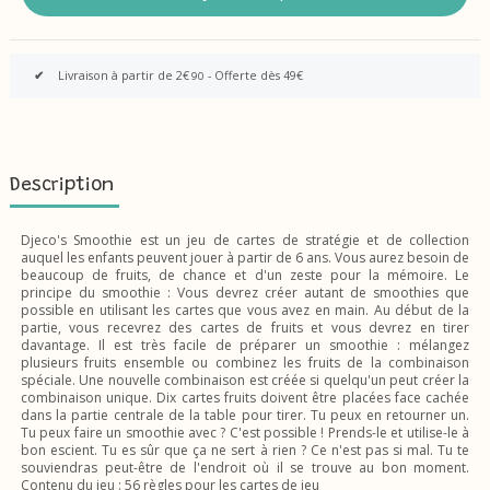
✔
Livraison à partir de 2€
- Offerte dès 49€
90
Description
Djeco's Smoothie est un jeu de cartes de stratégie et de collection
auquel les enfants peuvent jouer à partir de 6 ans. Vous aurez besoin de
beaucoup de fruits, de chance et d'un zeste pour la mémoire. Le
principe du smoothie : Vous devrez créer autant de smoothies que
possible en utilisant les cartes que vous avez en main. Au début de la
partie, vous recevrez des cartes de fruits et vous devrez en tirer
davantage. Il est très facile de préparer un smoothie : mélangez
plusieurs fruits ensemble ou combinez les fruits de la combinaison
spéciale. Une nouvelle combinaison est créée si quelqu'un peut créer la
combinaison unique. Dix cartes fruits doivent être placées face cachée
dans la partie centrale de la table pour tirer. Tu peux en retourner un.
Tu peux faire un smoothie avec ? C'est possible ! Prends-le et utilise-le à
bon escient. Tu es sûr que ça ne sert à rien ? Ce n'est pas si mal. Tu te
souviendras peut-être de l'endroit où il se trouve au bon moment.
Contenu du jeu : 56 règles pour les cartes de jeu