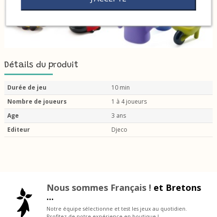
Détails du produit
Durée de jeu
10 min
Nombre de joueurs
1 à 4 joueurs
Age
3 ans
Editeur
Djeco
Nous sommes Français !
et Bretons
...
Notre équipe sélectionne et test les jeux au quotidien.
Profitez de notre expérience en boutique !