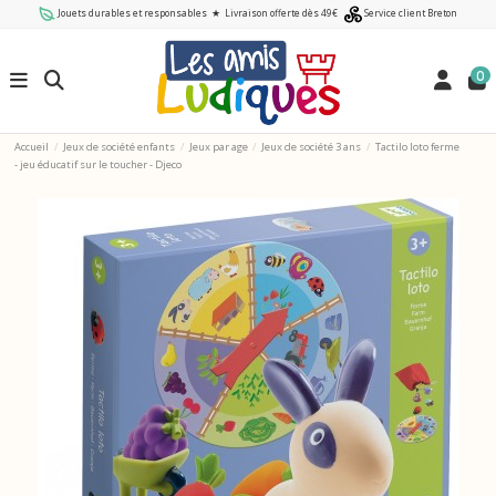
Jouets durables et responsables
★
Livraison offerte dès 49€
Service client Breton
0
Accueil
Jeux de société enfants
Jeux par age
Jeux de société 3 ans
Tactilo loto ferme
- jeu éducatif sur le toucher - Djeco