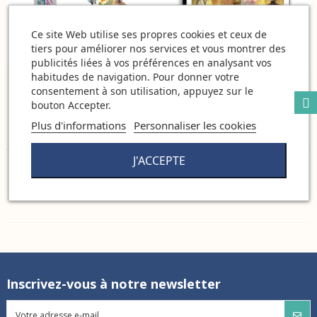
Ce site Web utilise ses propres cookies et ceux de
tiers pour améliorer nos services et vous montrer des
RUPTURE DE STOCK
RUPTURE DE STOCK
publicités liées à vos préférences en analysant vos
habitudes de navigation. Pour donner votre
Hollywood Racers – Racers Of
Hollywood Racers - Extension
consentement à son utilisation, appuyez sur le
The Lost Arena - Daedalus
Racers of The Lost Arena -
bouton Accepter.
Daedalus
25,30 €
19,80 €
Plus d'informations
Personnaliser les cookies
J'ACCEPTE
Affichage de 1 à 2 sur 2 produits au total
Inscrivez-vous à notre newsletter