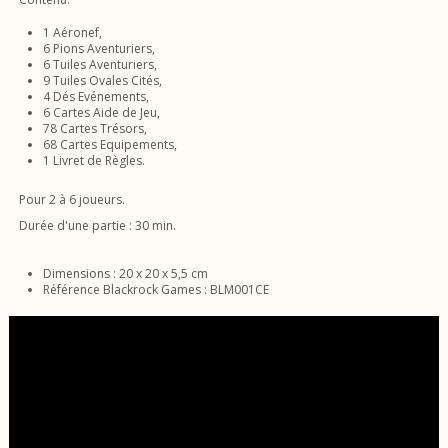
1 Aéronef,
6 Pions Aventuriers,
6 Tuiles Aventuriers,
9 Tuiles Ovales Cités,
4 Dés Evénements,
6 Cartes Aide de Jeu,
78 Cartes Trésors,
68 Cartes Equipements,
1 Livret de Règles.
Pour 2 à 6 joueurs.
Durée d'une partie : 30 min.
Dimensions : 20 x 20 x 5,5 cm
Référence Blackrock Games : BLM001CE