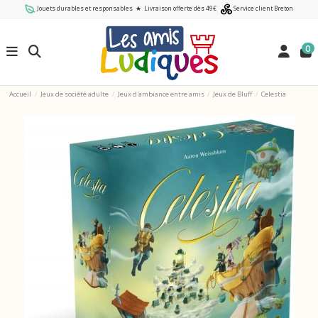
Jouets durables et responsables
★
Livraison offerte dès 49€
Service client Breton
0
Accueil
Jeux de société adulte
Jeux d'ambiance entre amis
Jeux de Bluff
Celestia