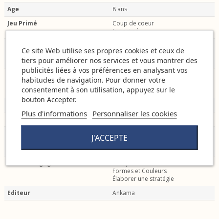
Age
8 ans
Jeu Primé
Coup de coeur
Jeu primé
Type de matériel
Avec un plateau
Ce site Web utilise ses propres cookies et ceux de
Des pions
tiers pour améliorer nos services et vous montrer des
des jetons
publicités liées à vos préférences en analysant vos
Univers
Animaux
habitudes de navigation. Pour donner votre
Cartoon & Dessin
consentement à son utilisation, appuyez sur le
Fantastique & Héroïc Fantasy
bouton Accepter.
Spécificités du jeu
Stratégie & Tactique
Plus d'informations
Personnaliser les cookies
Compétences stimulées
S'affronter
Mécanismes de jeu
Draft
J'ACCEPTE
Hasard
Placement de pions
Comment gagner
Compter
Formes et Couleurs
Élaborer une stratégie
Editeur
Ankama