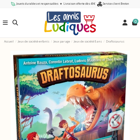
Jouets durables et responsables
★
Livraison offerte dès 49€
Service client Breton
0
Accueil
Jeux de société enfants
Jeux par age
Jeux de société 8 ans
Draftosaurus