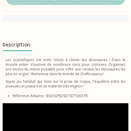
Description
Les scientifiques ont enfin réussi à cloner les dinosaures ! Dans le
monde entier s’ouvrent de nombreux zoos pour colosses. Organisez
vos enclos du mieux possible pour offrir aux curieux les dinosaures les
plus en vogue ! Bienvenue dans le monde de Draftosaurus !
Super jeu familial, qui mise sur la prise de risque, l'équilibre entre les
joueuses et joueurs et un matériel très mignon !
Référence Ankama : BGA02PJDSDTSDTSX01FR