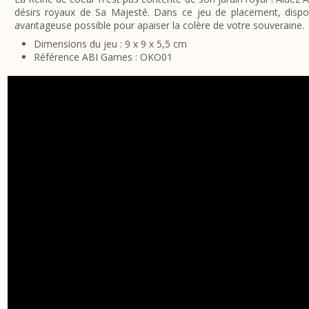
désirs royaux de Sa Majesté. Dans ce jeu de placement, dispos
avantageuse possible pour apaiser la colère de votre souveraine.
Dimensions du jeu : 9 x 9 x 5,5 cm
Référence ABI Games : OKO01