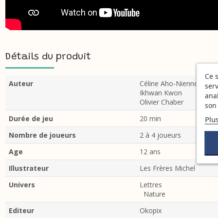
Détails du produit
Ce s
Auteur
Céline Aho-Nienne
serv
Ikhwan Kwon
ana
Olivier Chaber
son 
Plu
Durée de jeu
20 min
Nombre de joueurs
2 à 4 joueurs
Age
12 ans
Illustrateur
Les Frères Michel
Univers
Lettres
Nature
Editeur
Okopix