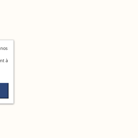
 nos
nt à