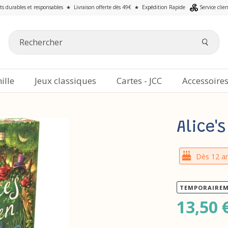
ts durables et responsables
★
Livraison offerte dès 49€
★
Expédition Rapide
Service clie
ille
Jeux classiques
Cartes - JCC
Accessoire
Alice'
Dès 12 a
TEMPORAIREM
13,50 