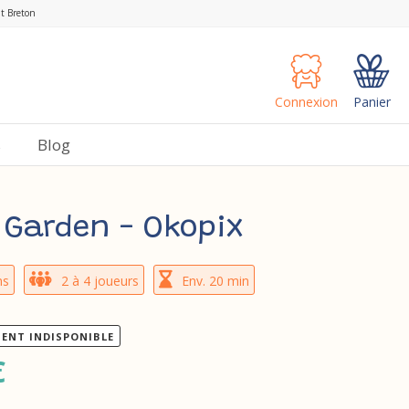
nt Breton
Connexion
Panier
s
Blog
s Garden - Okopix
ns
2 à 4 joueurs
Env. 20 min
ENT INDISPONIBLE
€